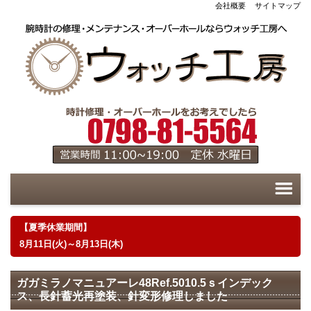
会社概要
サイトマップ
【夏季休業期間】
8月11日(火)～8月13日(木)
ガガミラノマニュアーレ48Ref.5010.5ｓインデック
ス、長針蓄光再塗装、針変形修理しました