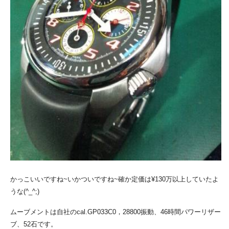
かっこいいですね~いかついですね~確か定価は¥130万以上していたよ
うな(^_^;)
ムーブメントは自社のcal.GP033C0，28800振動、46時間パワーリザー
ブ、52石です。