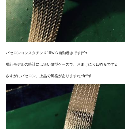
バセロンコンスタチンＫ18ＷＧ自動巻きです(^^♪
現行モデルの時計には無い薄型ケースで、おまけにＫ18ＷＧです♫
さすがにバセロン、上品で風格がありますね~!(^^)!